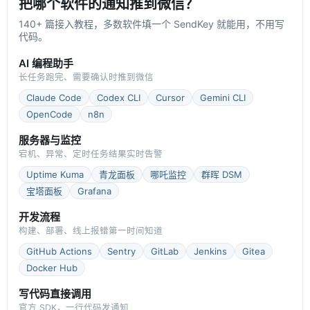
把哪个软件的通知推到微信？
140+ 篇接入教程，多数软件填一个 SendKey 就能用，不用写
代码。
AI 编程助手
长任务跑完、需要确认时推到微信
Claude Code
Codex CLI
Cursor
Gemini CLI
OpenCode
n8n
服务器与监控
宕机、异常、定时任务结果实时告警
Uptime Kuma
青龙面板
哪吒监控
群晖 DSM
宝塔面板
Grafana
开发流程
构建、部署、线上报错第一时间知道
GitHub Actions
Sentry
GitLab
Jenkins
Gitea
Docker Hub
写代码直接调用
官方 SDK，一行代码发通知