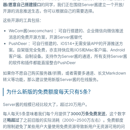
器/愿意自己搭建接口
的同学，我们正在围绕Server酱建立一个开放/
开源的消息推送生态，你可以根据自己的需要选择。
这些开源的工具包括：
WeCom酱(wecomchan) ：可自行搭建的、企业微信向微信推送
消息的免费开源方案，开源Server酱替代
PushDeer ：可自行搭建的、iOS14+无需安装APP的开源推送方
案。自架版完全免费，亦支持快应用/iOS和Mac客户端、Android
客户端、自制设备。支持作为Server酱的通道，所有支持Server酱
的软件和插件都能直接整合PushDeer
如果你不愿自己购买服务器/折腾，或者需要多通道、长文Markdown
转义等功能，那么建议使用新版Server酱的在线服务。
为什么新版的免费额度每天只有5条？
Server酱的规模已经比较大了，超过20万用户。
每人每天5条意味着我们每个月提供了
3000万条免费发送
，这个数字
还
略超过
了之前旧版的实际消耗（2000~2500万左右）。免费额度
的限制避免了某些用户大量使用免费资源导致新用户无资源可用的问