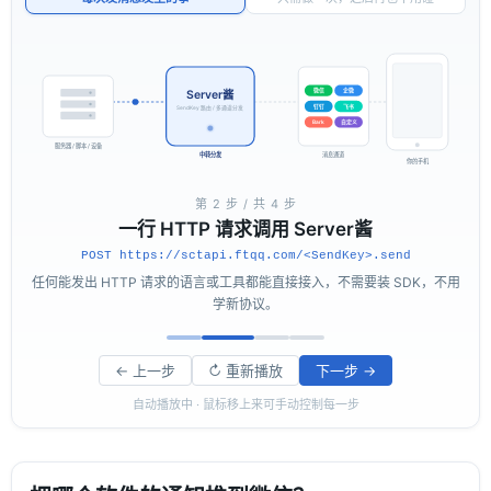
微信
企微
Server酱
钉钉
飞书
SendKey 路由 / 多通道分发
Bark
自定义
服务器 / 脚本 / 设备
中转分发
消息通道
你的手机
第
2
步 / 共
4
步
一行 HTTP 请求调用 Server酱
POST https://sctapi.ftqq.com/<SendKey>.send
任何能发出 HTTP 请求的语言或工具都能直接接入，不需要装 SDK，不用
学新协议。
← 上一步
↻ 重新播放
下一步 →
自动播放中 · 鼠标移上来可手动控制每一步